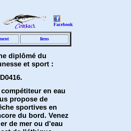
Facebook
ment
liens
che diplômé du
nesse et sport :
ED0416.
 compétiteur en eau
ous propose de
êche sportives en
encore du bord. Venez
ier de mer ou d'eau