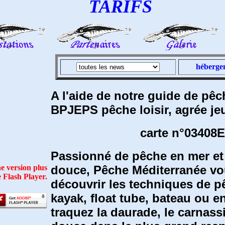
TARIFS
héberge
A l'aide de notre guide de pê
BPJEPS pêche loisir, agrée jeu
carte n°03408
Passionné de pêche en mer et
douce, Pêche Méditerranée v
e version plus
 Flash Player.
découvrir les techniques de p
kayak, float tube, bateau ou 
traquez la daurade, le carnass